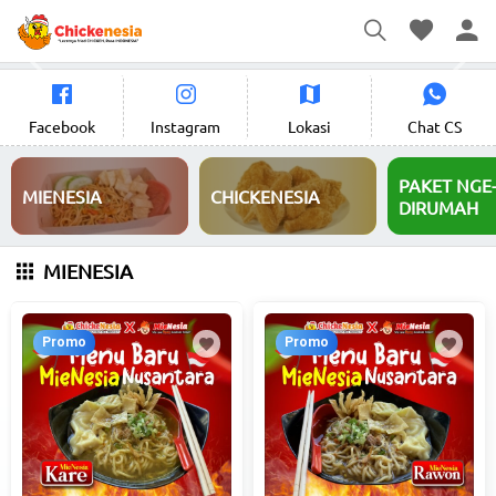
Pull to refresh
Facebook
Instagram
Lokasi
Chat CS
PAKET NGE
MIENESIA
CHICKENESIA
DIRUMAH
MIENESIA