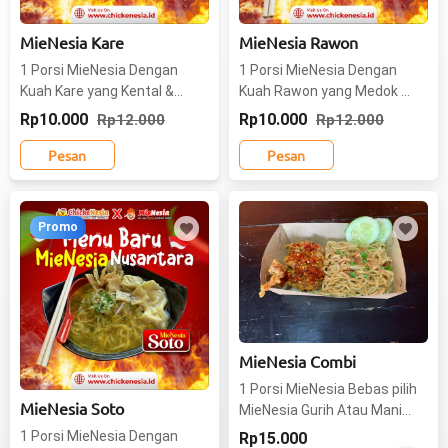
MieNesia Kare
MieNesia Rawon
1 Porsi MieNesia Dengan
1 Porsi MieNesia Dengan
Kuah Kare yang Kental &
Kuah Rawon yang Medok &
Maknyus dengan isian
Syahdu dengan isian
Rp10.000
Rp10.000
Rp12.000
Rp12.000
wonton dan kripik
wonton dan kripik
Pesan
Pesan
MieNesia Combi
1 Porsi MieNesia Bebas pilih
MieNesia Soto
MieNesia Gurih Atau Manis
dengan Tambahan Ayam
1 Porsi MieNesia Dengan
Rp15.000